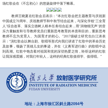
场红歌会在《不忘初心》的悠扬旋律中落下帷幕。
教师王晓夏在红歌会后表示：“本次红歌会把主题教育与庆祝新
中国成立
70
周年、庆祝教师节和中秋节结合起来，与深化学校‘三全育
人’综合改革、落实立德树人根本任务结合起来，用‘润物细无声’的音
乐力量触发和引导教师党员们重新思考教育的本质和目的，重新思考
教师不忘为党育人、为国育才的初心。”
2017
级硕士研究生白江涛表
示：“演红歌会以舞台剧、歌唱等形式向我们讲述了红歌中的革命历史
及故事，颂扬了英雄儿女的事迹，并在《义勇军进行曲》的歌唱中达
到高潮。红歌中饱含着对祖国和党的深切热爱之情，聆听这样的红歌
让我深感震撼，对我们年轻人，这样的经典红歌值得学、值得唱。”
地址：上海市徐汇区斜土路2094号