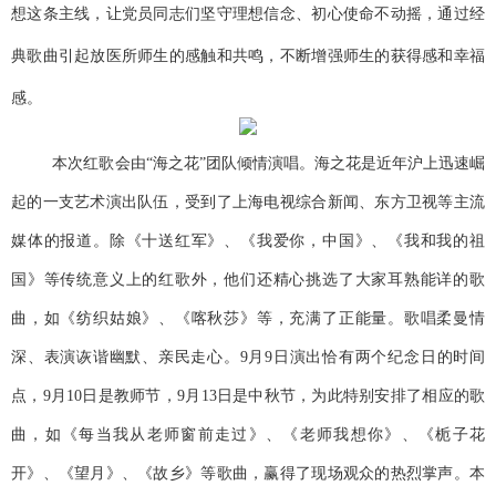
想这条主线，让党员同志们坚守理想信念、初心使命不动摇，通过经
典歌曲引起放医所师生的感触和共鸣，不断增强师生的获得感和幸福
感。
本次红歌会由“海之花”团队倾情演唱。海之花是近年沪上迅速崛
起的一支艺术演出队伍，受到了上海电视综合新闻、东方卫视等主流
媒体的报道。除《十送红军》、《我爱你，中国》、《我和我的祖
国》等传统意义上的红歌外，他们还精心挑选了大家耳熟能详的歌
曲，如《纺织姑娘》、《喀秋莎》等，充满了正能量。歌唱柔曼情
深、表演诙谐幽默、亲民走心。
9
月
9
日演出恰有两个纪念日的时间
点，
9
月
10
日是教师节，
9
月
13
日是中秋节，为此特别安排了相应的歌
曲，如《每当我从老师窗前走过》、《老师我想你》、《栀子花
开》、《望月》、《故乡》等歌曲，赢得了现场观众的热烈掌声。本