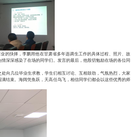
事业的抉择，李鹏用他在甘肃省多年选调生工作的具体过程、照片、故
热情深深感染了在场的同学们。发言的最后，他殷切勉励在场的各位同
之处向几位毕业生求教，学生们相互讨论、互相鼓劲，气氛热烈，大家
圆满结束。海阔凭鱼跃，天高任鸟飞，相信同学们都会以这些优秀的师