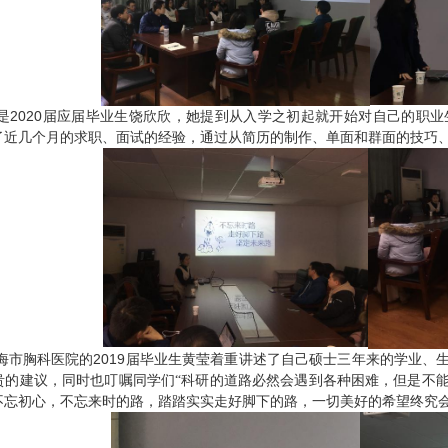
2020
是
届应届毕业生饶欣欣，她提到从入学之初起就开始对自己的职业
了近几个月的求职、面试的经验，通过从简历的制作、单面和群面的技巧
2019
海市胸科医院的
届毕业生黄莹着重讲述了自己硕士三年来的学业、
贵的建议，同时也叮嘱同学们“科研的道路必然会遇到各种困难，但是不
不忘初心，不忘来时的路，踏踏实实走好脚下的路，一切美好的希望终究会